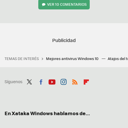
VER
10 COMENTARIOS
TEMAS DE INTERÉS
Mejores antivirus Windows 10
Atajos del 
Síguenos
Twit
Fac
You
Inst
RSS
Flip
ter
ebo
tub
agr
boa
ok
e
am
rd
En Xataka Windows hablamos de...