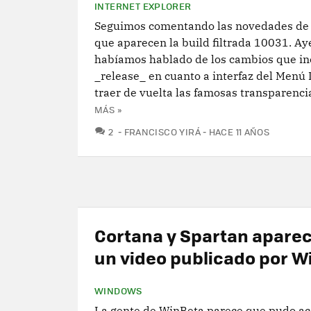
INTERNET EXPLORER
Seguimos comentando las novedades de
que aparecen la build filtrada 10031. Ay
habíamos hablado de los cambios que in
_release_ en cuanto a interfaz del Menú I
traer de vuelta las famosas transparencias
MÁS »
COMENTARIOS
2
FRANCISCO YIRÁ
HACE 11 AÑOS
Cortana y Spartan apare
un video publicado por W
WINDOWS
La gente de WinBeta parece que pudo ac