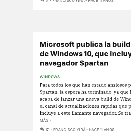
3
FRANCISCO YIRÁ
HACE 11 AÑOS
Microsoft publica la buil
de Windows 10, que incluy
navegador Spartan
WINDOWS
Para todos los que han estado ansiosos p
Spartan, la espera ha terminado, ya que 
acaba de lanzar una nueva build de Win
el canal de actualizaciones rápidas que p
incluye a este flamante navegador. Se trat
MÁS »
COMENTARIOS
17
FRANCISCO YIRÁ
HACE 11 AÑOS