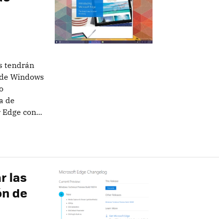
s tendrán
a de Windows
o
a de
 Edge con...
r las
ón de