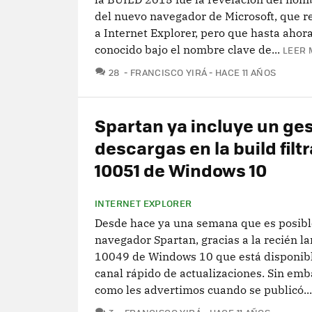
del nuevo navegador de Microsoft, que 
a Internet Explorer, pero que hasta ahor
conocido bajo el nombre clave de...
LEER 
COMENTARIOS
28
FRANCISCO YIRÁ
HACE 11 AÑOS
Spartan ya incluye un ge
descargas en la build filt
10051 de Windows 10
INTERNET EXPLORER
Desde hace ya una semana que es posibl
navegador Spartan, gracias a la recién l
10049 de Windows 10 que está disponibl
canal rápido de actualizaciones. Sin emba
como les advertimos cuando se publicó...
COMENTARIOS