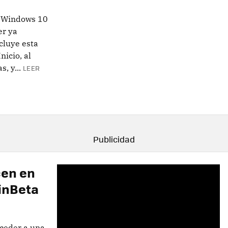
 Windows 10
er ya
cluye esta
nicio, al
, y...
LEER
cen en
inBeta
ceder a una