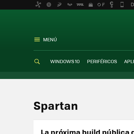
MENÚ
WINDOWS 10
PERIFÉRICOS
APL
Spartan
La próxima build pública 