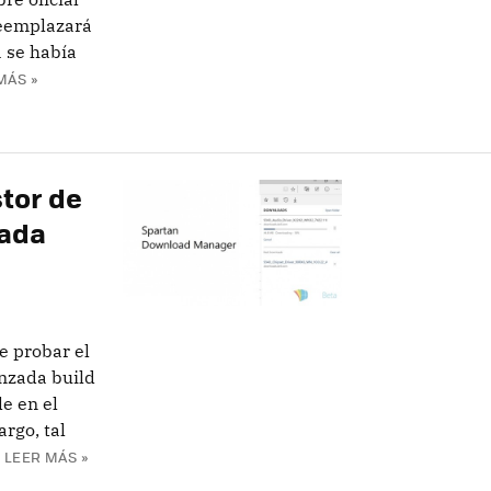
reemplazará
a se había
MÁS »
stor de
rada
e probar el
anzada build
e en el
rgo, tal
LEER MÁS »