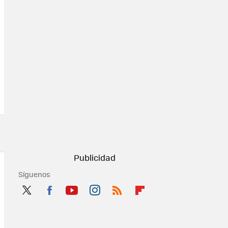
Síguenos
Twit
Fac
You
Inst
RSS
Flip
ter
ebo
tub
agr
boa