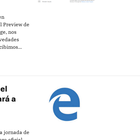
en
al Preview de
ge, nos
ovedades
cibimos...
el
rá a
ra jornada de
re oficial