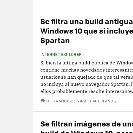
Se filtra una build antigu
Windows 10 que sí incluye
Spartan
INTERNET EXPLORER
Si bien la última build pública de Windo
contiene muchas novedades interesantes
usuarios se han quejado de que tal versi
no incluya al nuevo navegador Spartan. P
ellos probablemente resulte interesante.
COMENTARIOS
0
FRANCISCO YIRÁ
HACE 11 AÑOS
Se filtran imágenes de u
build de Windows 10, pero