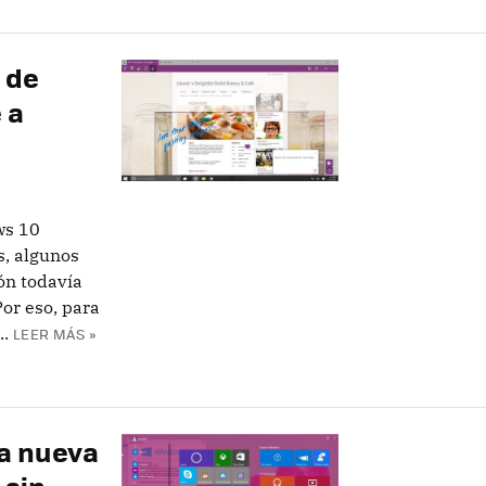
a de
 a
ws 10
, algunos
ón todavía
or eso, para
..
LEER MÁS »
na nueva
 sin