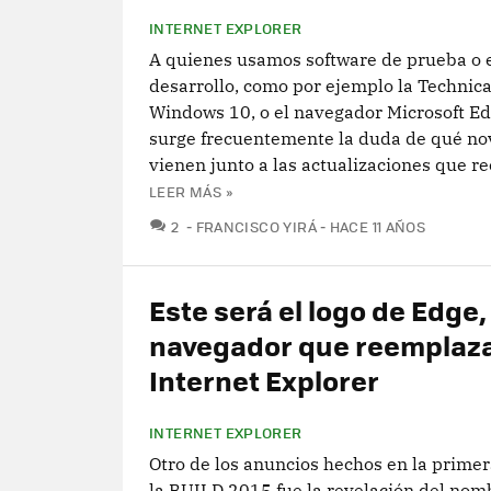
INTERNET EXPLORER
A quienes usamos software de prueba o 
desarrollo, como por ejemplo la Technic
Windows 10, o el navegador Microsoft Ed
surge frecuentemente la duda de qué n
vienen junto a las actualizaciones que re
LEER MÁS »
COMENTARIOS
2
FRANCISCO YIRÁ
HACE 11 AÑOS
Este será el logo de Edge, 
navegador que reemplaza
Internet Explorer
INTERNET EXPLORER
Otro de los anuncios hechos en la prime
la BUILD 2015 fue la revelación del nomb