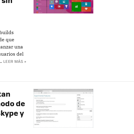
 builds
 de que
lanzar una
uarios del
.
LEER MÁS »
tan
modo de
Skype y