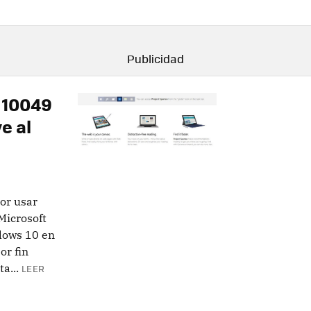
d 10049
e al
or usar
Microsoft
dows 10 en
or fin
a...
LEER