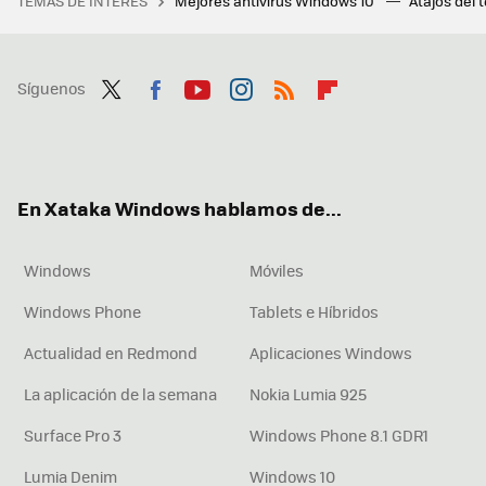
TEMAS DE INTERÉS
Mejores antivirus Windows 10
Atajos del 
Síguenos
Twit
Fac
You
Inst
RSS
Flip
ter
ebo
tub
agr
boa
ok
e
am
rd
En Xataka Windows hablamos de...
Windows
Móviles
Windows Phone
Tablets e Híbridos
Actualidad en Redmond
Aplicaciones Windows
La aplicación de la semana
Nokia Lumia 925
Surface Pro 3
Windows Phone 8.1 GDR1
Lumia Denim
Windows 10