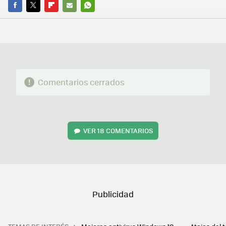
FACEBOOK
TWITTER
FLIPBOARD
E-
WHATSAPP
MAIL
Comentarios cerrados
VER
18 COMENTARIOS