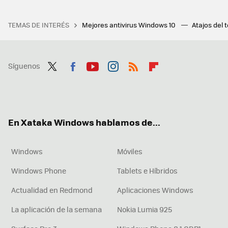
TEMAS DE INTERÉS
Mejores antivirus Windows 10
Atajos del 
Síguenos
Twit
Fac
You
Inst
RSS
Flip
ter
ebo
tub
agr
boa
ok
e
am
rd
En Xataka Windows hablamos de...
Windows
Móviles
Windows Phone
Tablets e Híbridos
Actualidad en Redmond
Aplicaciones Windows
La aplicación de la semana
Nokia Lumia 925