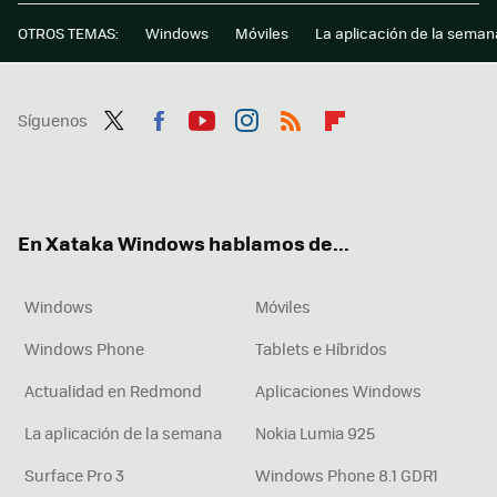
OTROS TEMAS:
Windows
Móviles
La aplicación de la seman
Síguenos
Twit
Fac
You
Inst
RSS
Flip
ter
ebo
tub
agr
boa
ok
e
am
rd
En Xataka Windows hablamos de...
Windows
Móviles
Windows Phone
Tablets e Híbridos
Actualidad en Redmond
Aplicaciones Windows
La aplicación de la semana
Nokia Lumia 925
Surface Pro 3
Windows Phone 8.1 GDR1