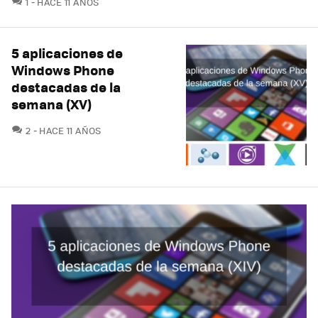
1
HACE 11 AÑOS
5 aplicaciones de
Windows Phone
destacadas de la
semana (XV)
COMENTARIOS
2
HACE 11 AÑOS