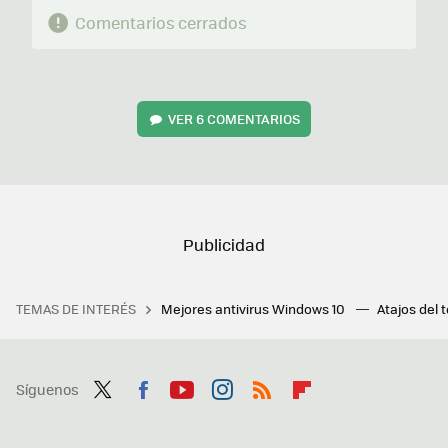
Comentarios cerrados
VER
6 COMENTARIOS
TEMAS DE INTERÉS
Mejores antivirus Windows 10
Atajos del 
Síguenos
Twit
Fac
You
Inst
RSS
Flip