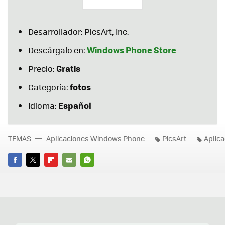
Desarrollador: PicsArt, Inc.
Windows Phone Store
Descárgalo en:
Gratis
Precio:
fotos
Categoría:
Español
Idioma:
TEMAS
Aplicaciones Windows Phone
PicsArt
Aplic
FACEBOOK
TWITTER
FLIPBOARD
E-
WHATSAPP
MAIL