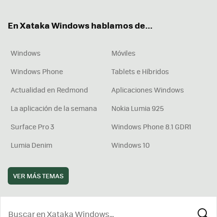
ter
ebo
tub
agr
boa
ok
e
am
rd
En Xataka Windows hablamos de...
Windows
Móviles
Windows Phone
Tablets e Híbridos
Actualidad en Redmond
Aplicaciones Windows
La aplicación de la semana
Nokia Lumia 925
Surface Pro 3
Windows Phone 8.1 GDR1
Lumia Denim
Windows 10
VER MÁS TEMAS