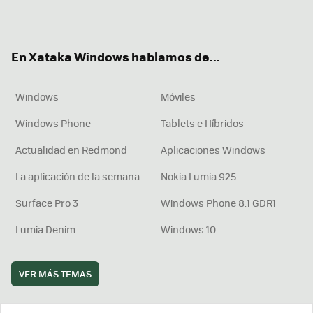
ter
ebo
tub
agr
boa
ok
e
am
rd
En Xataka Windows hablamos de...
Windows
Móviles
Windows Phone
Tablets e Híbridos
Actualidad en Redmond
Aplicaciones Windows
La aplicación de la semana
Nokia Lumia 925
Surface Pro 3
Windows Phone 8.1 GDR1
Lumia Denim
Windows 10
VER MÁS TEMAS