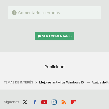
Comentarios cerrados
VER
1 COMENTARIO
TEMAS DE INTERÉS
Mejores antivirus Windows 10
Atajos del 
Síguenos
Twit
Fac
You
Inst
RSS
Flip