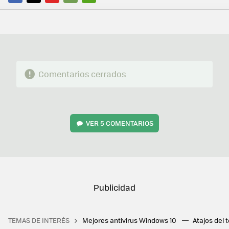
FACEBOOK
TWITTER
FLIPBOARD
E-
WHATSAPP
MAIL
Comentarios cerrados
VER
5 COMENTARIOS
TEMAS DE INTERÉS
Mejores antivirus Windows 10
Atajos del 