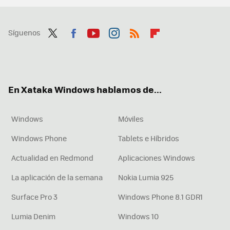
Síguenos
Twit
Fac
You
Inst
RSS
Flip
ter
ebo
tub
agr
boa
ok
e
am
rd
En Xataka Windows hablamos de...
Windows
Móviles
Windows Phone
Tablets e Híbridos
Actualidad en Redmond
Aplicaciones Windows
La aplicación de la semana
Nokia Lumia 925
Surface Pro 3
Windows Phone 8.1 GDR1
Lumia Denim
Windows 10