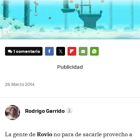
1 comentario
FACEBOOK
TWITTER
FLIPBOARD
E-
WHATSAPP
MAIL
26 Marzo 2014
Rodrigo Garrido
La gente de
Rovio
no para de sacarle provecho a