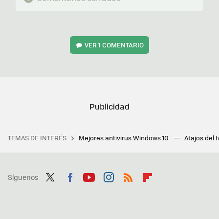
VER
1 COMENTARIO
TEMAS DE INTERÉS
Mejores antivirus Windows 10
Atajos del 
Síguenos
Twit
Fac
You
Inst
RSS
Flip
ter
ebo
tub
agr
boa