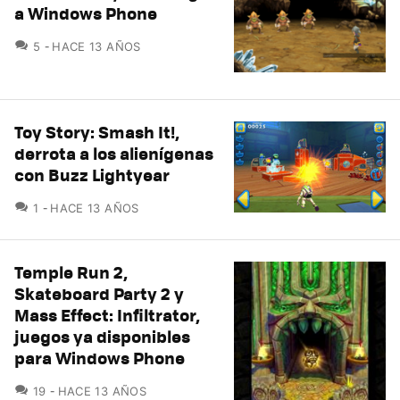
a Windows Phone
COMENTARIOS
5
HACE 13 AÑOS
Toy Story: Smash It!,
derrota a los alienígenas
con Buzz Lightyear
COMENTARIOS
1
HACE 13 AÑOS
Temple Run 2,
Skateboard Party 2 y
Mass Effect: Infiltrator,
juegos ya disponibles
para Windows Phone
COMENTARIOS
19
HACE 13 AÑOS