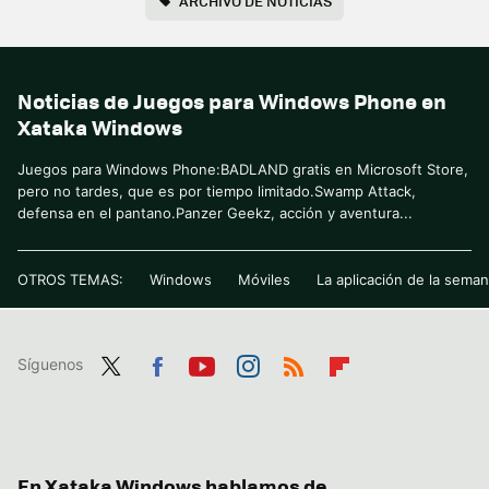
ARCHIVO DE NOTICIAS
Noticias de Juegos para Windows Phone en
Xataka Windows
Juegos para Windows Phone:BADLAND gratis en Microsoft Store,
pero no tardes, que es por tiempo limitado.Swamp Attack,
defensa en el pantano.Panzer Geekz, acción y aventura...
OTROS TEMAS:
Windows
Móviles
La aplicación de la sema
Síguenos
Twit
Fac
You
Inst
RSS
Flip
ter
ebo
tub
agr
boa
ok
e
am
rd
En Xataka Windows hablamos de...