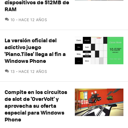
dispositivos de 512MB de
RAM
COMENTARIOS
10
HACE 12 AÑOS
La versión oficial del
adictivo juego
'Piano.Tiles' llega al fin a
Windows Phone
COMENTARIOS
13
HACE 12 AÑOS
Compite en los circuitos
de slot de 'OverVolt' y
aprovecha su oferta
especial para Windows
Phone