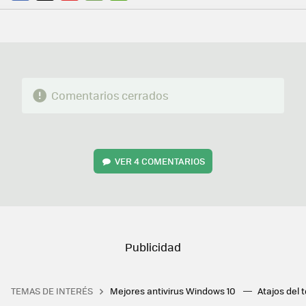
FACEBOOK
TWITTER
FLIPBOARD
E-
WHATSAPP
MAIL
Comentarios cerrados
VER
4 COMENTARIOS
TEMAS DE INTERÉS
Mejores antivirus Windows 10
Atajos del 