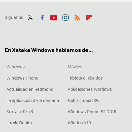
Síguenos
Twit
Fac
You
Inst
RSS
Flip
ter
ebo
tub
agr
boa
ok
e
am
rd
En Xataka Windows hablamos de...
Windows
Móviles
Windows Phone
Tablets e Híbridos
Actualidad en Redmond
Aplicaciones Windows
La aplicación de la semana
Nokia Lumia 925
Surface Pro 3
Windows Phone 8.1 GDR1
Lumia Denim
Windows 10