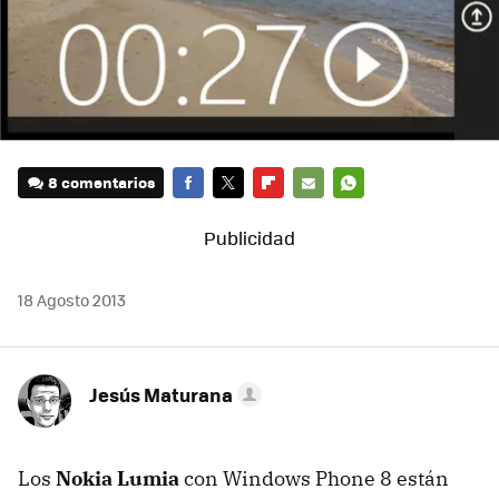
8 comentarios
FACEBOOK
TWITTER
FLIPBOARD
E-
WHATSAPP
MAIL
18 Agosto 2013
Jesús Maturana
Los
Nokia Lumia
con Windows Phone 8 están