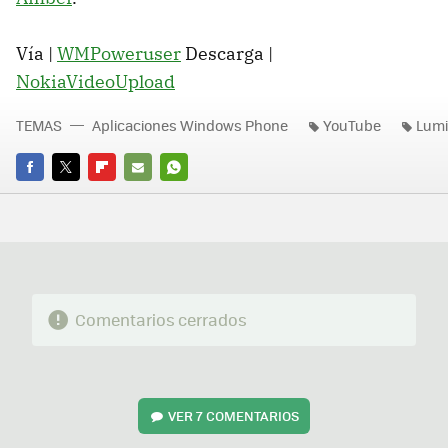
Vía |
WMPoweruser
Descarga |
NokiaVideoUpload
TEMAS
Aplicaciones Windows Phone
YouTube
Lumi
FACEBOOK
TWITTER
FLIPBOARD
E-
WHATSAPP
MAIL
Comentarios cerrados
VER
7 COMENTARIOS