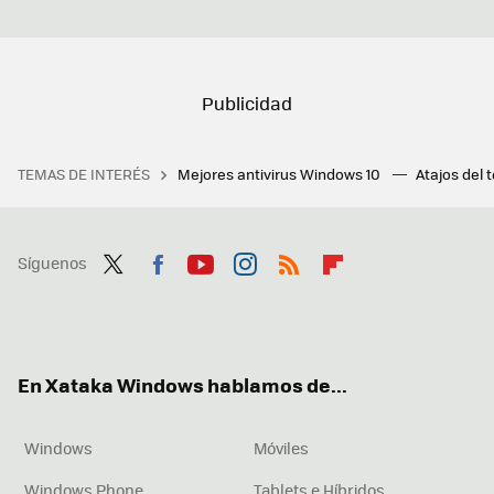
TEMAS DE INTERÉS
Mejores antivirus Windows 10
Atajos del 
Síguenos
Twit
Fac
You
Inst
RSS
Flip
ter
ebo
tub
agr
boa
ok
e
am
rd
En Xataka Windows hablamos de...
Windows
Móviles
Windows Phone
Tablets e Híbridos