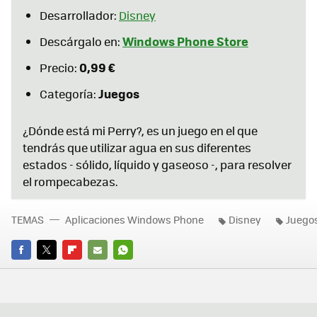
Desarrollador:
Disney
Windows Phone Store
Descárgalo en:
0,99 €
Precio:
Juegos
Categoría:
¿Dónde está mi Perry?, es un juego en el que
tendrás que utilizar agua en sus diferentes
estados - sólido, líquido y gaseoso -, para resolver
el rompecabezas.
TEMAS
Aplicaciones Windows Phone
Disney
Juego
FACEBOOK
TWITTER
FLIPBOARD
E-
WHATSAPP
MAIL