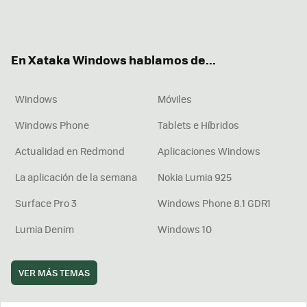
Twit
Fac
You
Inst
RSS
Flip
ter
ebo
tub
agr
boa
ok
e
am
rd
En Xataka Windows hablamos de...
Windows
Móviles
Windows Phone
Tablets e Híbridos
Actualidad en Redmond
Aplicaciones Windows
La aplicación de la semana
Nokia Lumia 925
Surface Pro 3
Windows Phone 8.1 GDR1
Lumia Denim
Windows 10
VER MÁS TEMAS