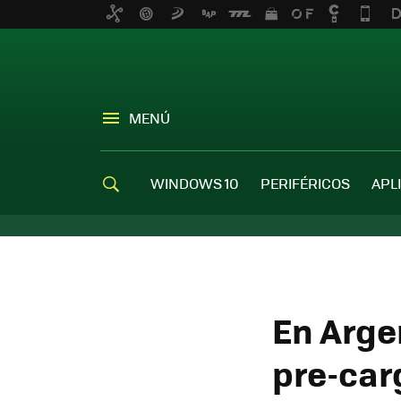
MENÚ
WINDOWS 10
PERIFÉRICOS
APL
En Arge
pre-car