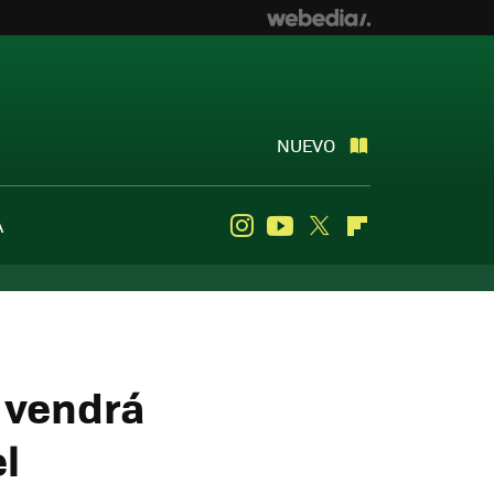
NUEVO
A
Instagram
Youtube
Twitter
Flipboard
0 vendrá
l