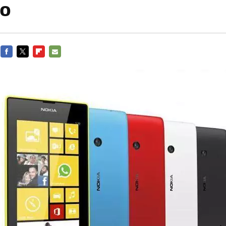
no
FACEBOOK
TWITTER
FLIPBOARD
E-
MAIL