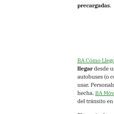
precargadas
.
BA Cómo Lleg
llegar
desde un
autobuses (o c
usar. Personal
hecha.
BA Móv
del tránsito en