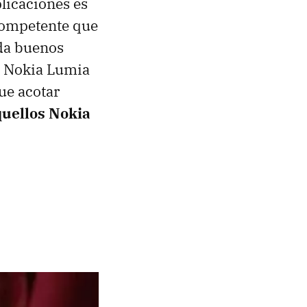
plicaciones es
competente que
 da buenos
l Nokia Lumia
ue acotar
quellos Nokia