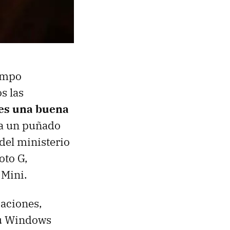
iempo
s las
es una buena
ta un puñado
del ministerio
oto G,
 Mini.
caciones,
su Windows