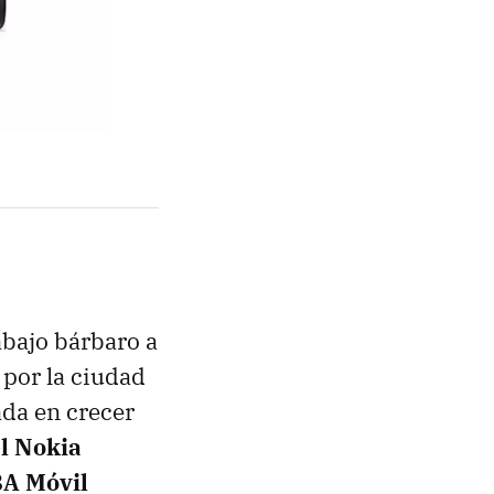
abajo bárbaro a
 por la ciudad
ada en crecer
l Nokia
BA Móvil