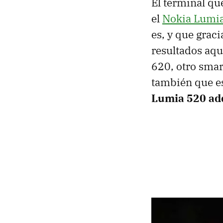
El terminal qu
el
Nokia Lumi
es, y que grac
resultados aqu
620, otro smar
también que e
Lumia 520 adq