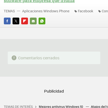
software para empresa que triunfa
TEMAS
Aplicaciones Windows Phone
Facebook
Con
FACEBOOK
TWITTER
FLIPBOARD
E-
WHATSAPP
MAIL
Comentarios cerrados
TEMAS DE INTERÉS
Mejores antivirus Windows 10
Atajos del 