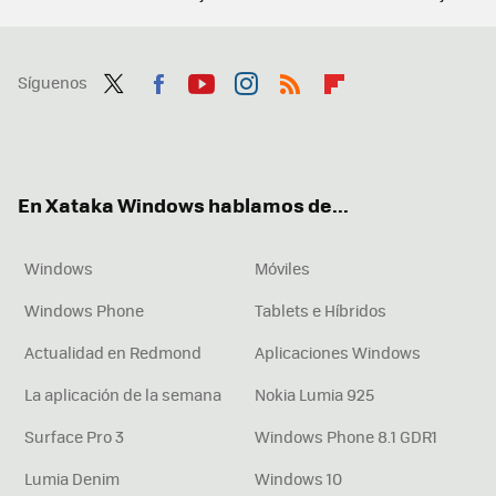
Síguenos
Twit
Fac
You
Inst
RSS
Flip
ter
ebo
tub
agr
boa
ok
e
am
rd
En Xataka Windows hablamos de...
Windows
Móviles
Windows Phone
Tablets e Híbridos
Actualidad en Redmond
Aplicaciones Windows
La aplicación de la semana
Nokia Lumia 925
Surface Pro 3
Windows Phone 8.1 GDR1
Lumia Denim
Windows 10