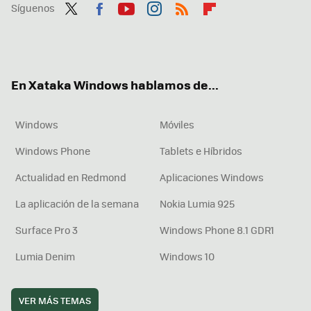
Síguenos
Twit
Fac
You
Inst
RSS
Flip
ter
ebo
tub
agr
boa
ok
e
am
rd
En Xataka Windows hablamos de...
Windows
Móviles
Windows Phone
Tablets e Híbridos
Actualidad en Redmond
Aplicaciones Windows
La aplicación de la semana
Nokia Lumia 925
Surface Pro 3
Windows Phone 8.1 GDR1
Lumia Denim
Windows 10
VER MÁS TEMAS