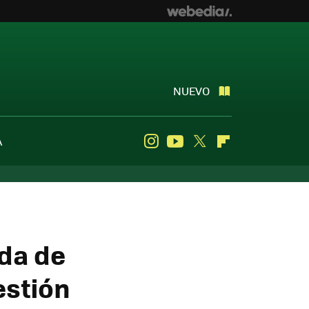
NUEVO
A
Instagram
Youtube
Twitter
Flipboard
nda de
estión