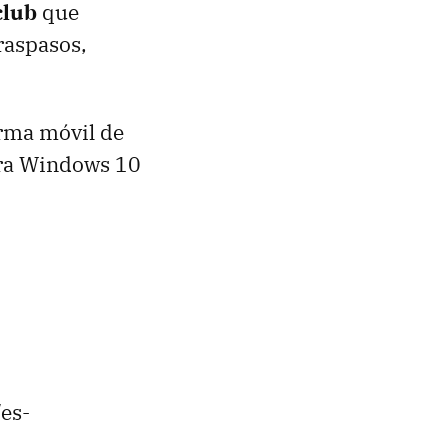
club
que
raspasos,
orma móvil de
ara Windows 10
es-