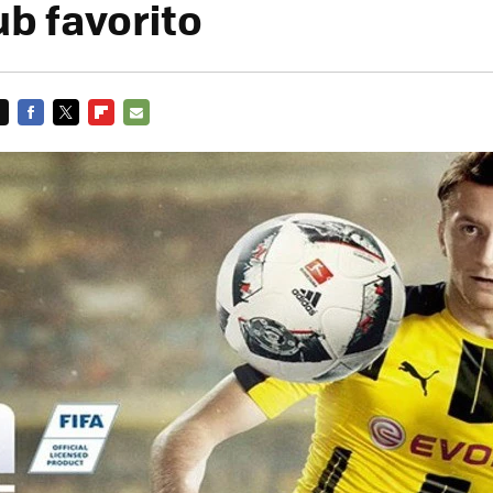
ub favorito
FACEBOOK
TWITTER
FLIPBOARD
E-
MAIL