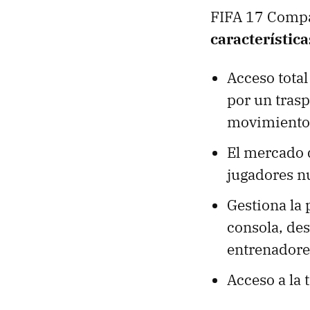
FIFA 17 Compa
característica
Acceso tota
por un trasp
movimiento
El mercado d
jugadores n
Gestiona la 
consola, des
entrenadore
Acceso a la