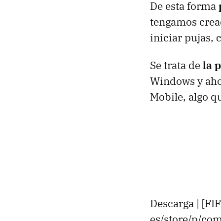
De esta forma
tengamos cread
iniciar pujas, 
Se trata de
la 
Windows y ahor
Mobile, algo 
Descarga | [F
es/store/p/co