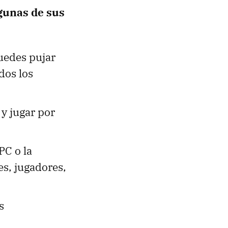
gunas de sus
uedes pujar
dos los
 y jugar por
PC o la
es, jugadores,
s