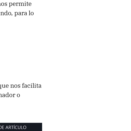
nos permite
ndo, para lo
ue nos facilita
nador o