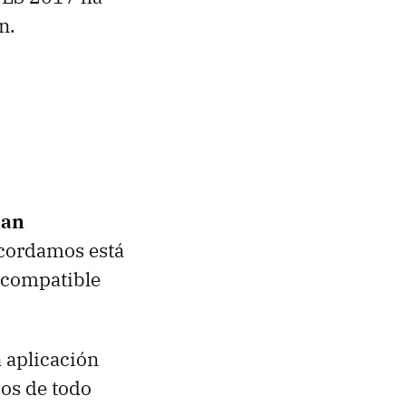
n.
han
ecordamos está
a compatible
 aplicación
os de todo