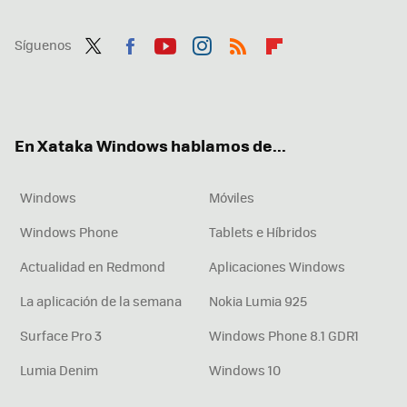
Síguenos
Twit
Fac
You
Inst
RSS
Flip
ter
ebo
tub
agr
boa
ok
e
am
rd
En Xataka Windows hablamos de...
Windows
Móviles
Windows Phone
Tablets e Híbridos
Actualidad en Redmond
Aplicaciones Windows
La aplicación de la semana
Nokia Lumia 925
Surface Pro 3
Windows Phone 8.1 GDR1
Lumia Denim
Windows 10