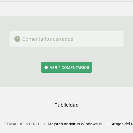
FACEBOOK
TWITTER
FLIPBOARD
E-
WHATSAPP
MAIL
Comentarios cerrados
VER
4 COMENTARIOS
TEMAS DE INTERÉS
Mejores antivirus Windows 10
Atajos del 