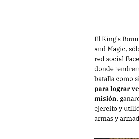
El King's Boun
and Magic, só
red social Fac
donde tendrem
batalla como s
para lograr v
misión
, gana
ejercito y util
armas y armadu