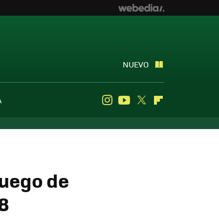
NUEVO
A
Instagram
Youtube
Twitter
Flipboard
juego de
8