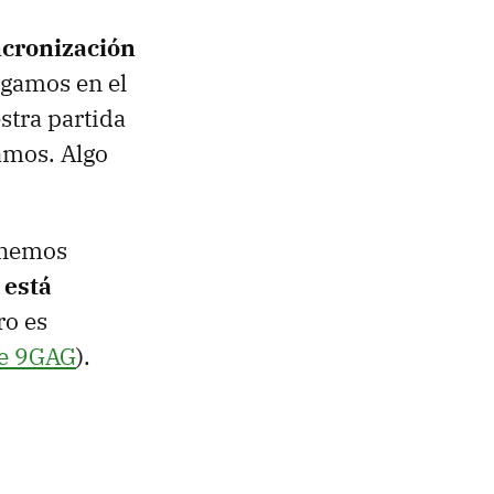
ncronización
jugamos en el
stra partida
amos. Algo
tenemos
 está
ro es
 de 9GAG
).