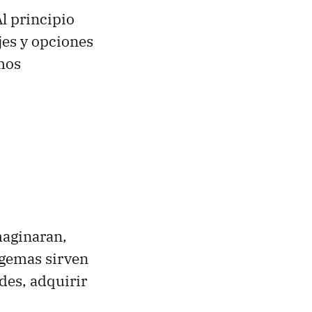
Al principio
jes y opciones
mos
maginaran,
 gemas sirven
des, adquirir