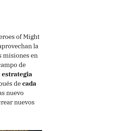
eroes of Might
aprovechan la
s misiones en
 campo de
 estrategia
pués de
cada
as nuevo
 crear nuevos