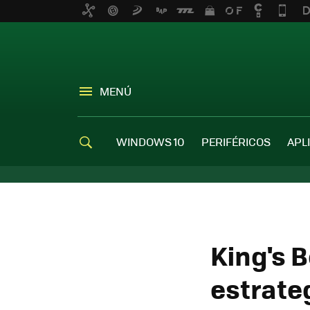
MENÚ
WINDOWS 10
PERIFÉRICOS
APL
King's 
estrate