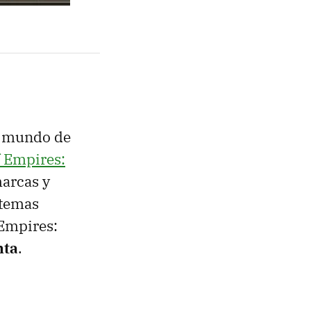
l mundo de
f Empires:
marcas y
stemas
 Empires:
nta
.