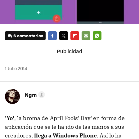
6 comentarios
FACEBOOK
TWITTER
FLIPBOARD
E-
WHATSAPP
MAIL
1 Julio 2014
Ngm
'Yo'
, la broma de 'April Fools' Day' en forma de
aplicación que se le ha ido de las manos a sus
creadores,
llega a Windows Phone
. Así lo ha