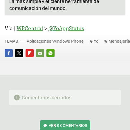
La más simple y eficiente herramienta de
comunicación del mundo.
Vía |
WPCentral
>
@YoAppStatus
TEMAS
Aplicaciones Windows Phone
Yo
Mensajería
FACEBOOK
TWITTER
FLIPBOARD
E-
WHATSAPP
MAIL
Comentarios cerrados
VER
6 COMENTARIOS