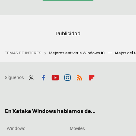
TEMAS DE INTERÉS
Mejores antivirus Windows 10
Atajos del 
Síguenos
Twit
Fac
You
Inst
RSS
Flip
ter
ebo
tub
agr
boa
ok
e
am
rd
En Xataka Windows hablamos de...
Windows
Móviles