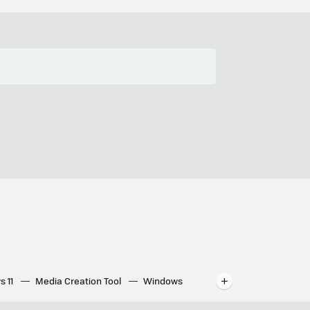
s 11
Media Creation Tool
Windows
indows
WhatsApp para ordenador