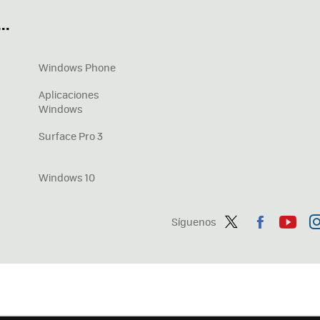
OneDrive
Nuevos Surface
..
Windows Phone
Aplicaciones
Windows
Surface Pro 3
Windows 10
Síguenos
Twit
Fac
You
In
ter
ebo
tub
ag
ok
e
a