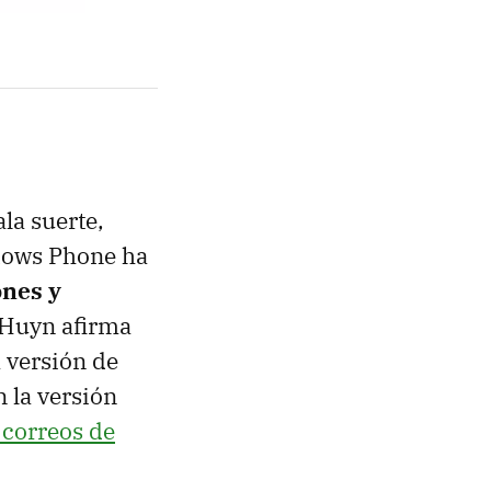
la suerte,
ndows Phone ha
ones y
 Huyn afirma
 versión de
n la versión
 correos de