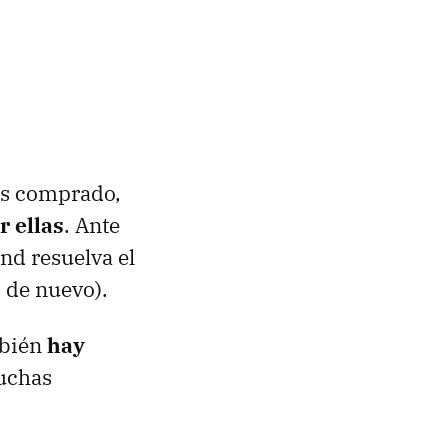
os comprado,
 ellas
. Ante
nd resuelva el
 de nuevo).
mbién
hay
uchas