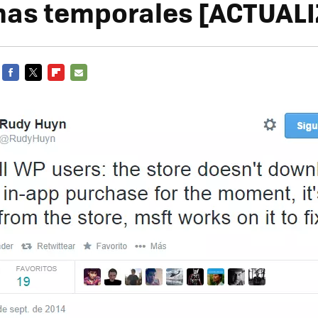
mas temporales [ACTUAL
FACEBOOK
TWITTER
FLIPBOARD
E-
MAIL