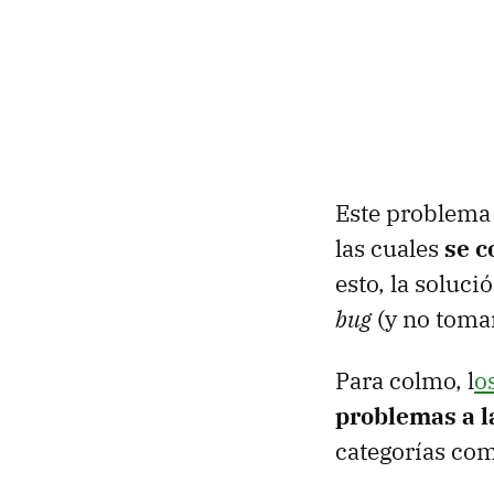
Este problema 
las cuales
se c
esto, la soluc
bug
(y no tomar
Para colmo, l
o
problemas a l
categorías com