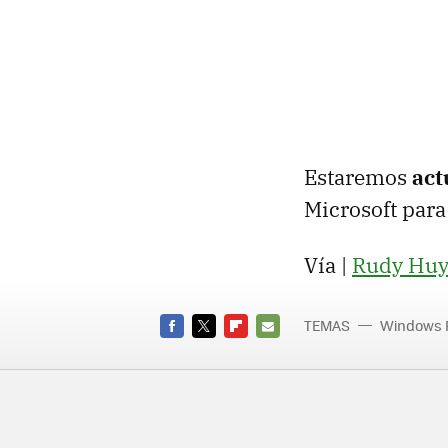
Estaremos
act
Microsoft para
Vía |
Rudy Hu
TEMAS
Windows 
compra
FACEBOOK
TWITTER
FLIPBOARD
E-
MAIL