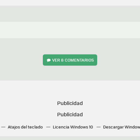
VER
8 COMENTARIOS
Atajos del teclado
Licencia Windows 10
Descargar Window
ué tarjeta gráfica tengo
Fórmulas Excel
DirectX
Fondos W