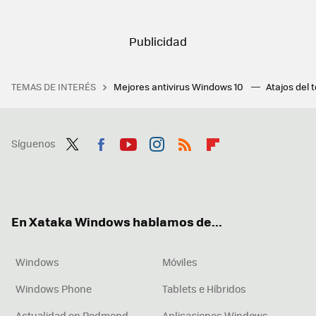
TEMAS DE INTERÉS
Mejores antivirus Windows 10
Atajos del 
Síguenos
Twit
Fac
You
Inst
RSS
Flip
ter
ebo
tub
agr
boa
ok
e
am
rd
En Xataka Windows hablamos de...
Windows
Móviles
Windows Phone
Tablets e Híbridos
Actualidad en Redmond
Aplicaciones Windows