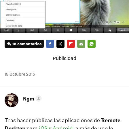
18 comentarios
FACEBOOK
TWITTER
FLIPBOARD
E-
WHATSAPP
MAIL
19 Octubre 2013
Ngm
Tras hacer públicas las aplicaciones de
Remote
Desktop
para
iOS y Android
, a más de uno le