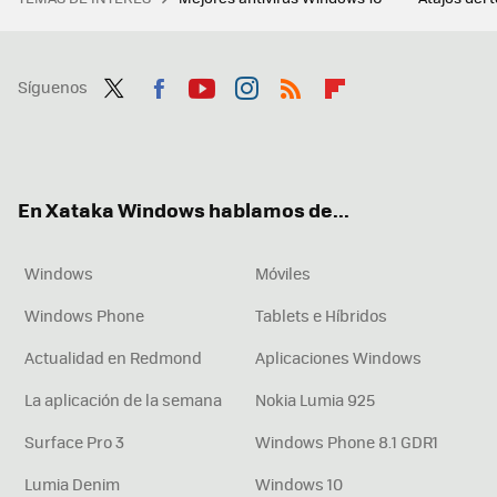
Síguenos
Twit
Fac
You
Inst
RSS
Flip
ter
ebo
tub
agr
boa
ok
e
am
rd
En Xataka Windows hablamos de...
Windows
Móviles
Windows Phone
Tablets e Híbridos
Actualidad en Redmond
Aplicaciones Windows
La aplicación de la semana
Nokia Lumia 925
Surface Pro 3
Windows Phone 8.1 GDR1
Lumia Denim
Windows 10