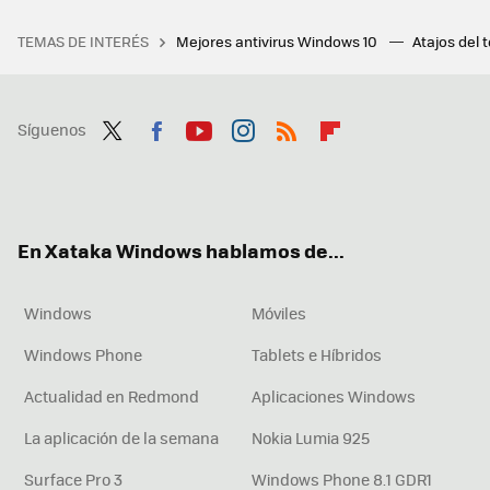
TEMAS DE INTERÉS
Mejores antivirus Windows 10
Atajos del 
Síguenos
Twit
Fac
You
Inst
RSS
Flip
ter
ebo
tub
agr
boa
ok
e
am
rd
En Xataka Windows hablamos de...
Windows
Móviles
Windows Phone
Tablets e Híbridos
Actualidad en Redmond
Aplicaciones Windows
La aplicación de la semana
Nokia Lumia 925
Surface Pro 3
Windows Phone 8.1 GDR1