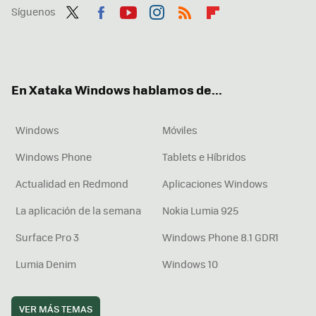
Síguenos
Twit
Fac
You
Inst
RSS
Flip
ter
ebo
tub
agr
boa
ok
e
am
rd
En Xataka Windows hablamos de...
Windows
Móviles
Windows Phone
Tablets e Híbridos
Actualidad en Redmond
Aplicaciones Windows
La aplicación de la semana
Nokia Lumia 925
Surface Pro 3
Windows Phone 8.1 GDR1
Lumia Denim
Windows 10
VER MÁS TEMAS