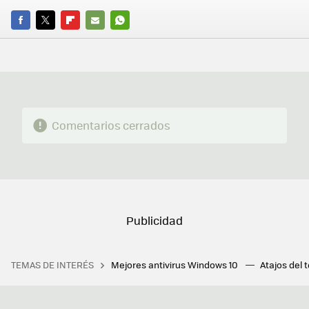
FACEBOOK
TWITTER
FLIPBOARD
E-
WHATSAPP
MAIL
Comentarios cerrados
TEMAS DE INTERÉS
Mejores antivirus Windows 10
Atajos del 