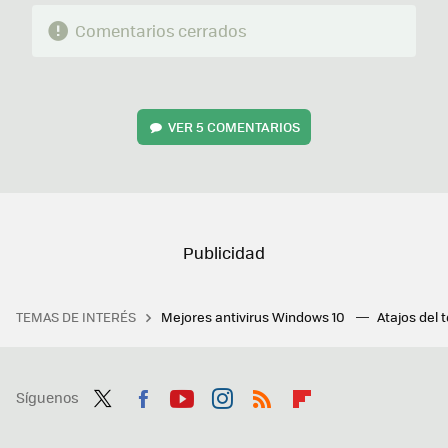
Comentarios cerrados
VER
5 COMENTARIOS
TEMAS DE INTERÉS
Mejores antivirus Windows 10
Atajos del 
Síguenos
Twit
Fac
You
Inst
RSS
Flip