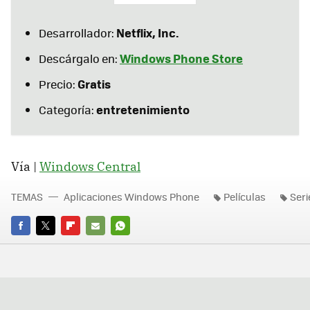
Netflix, Inc.
Desarrollador:
Windows Phone Store
Descárgalo en:
Gratis
Precio:
entretenimiento
Categoría:
Vía |
Windows Central
TEMAS
Aplicaciones Windows Phone
Películas
Seri
FACEBOOK
TWITTER
FLIPBOARD
E-
WHATSAPP
MAIL