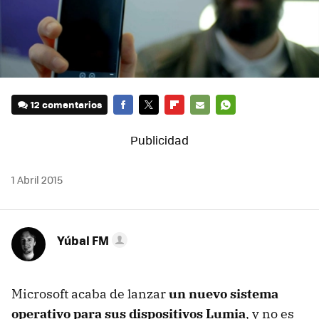
12 comentarios
FACEBOOK
TWITTER
FLIPBOARD
E-
WHATSAPP
MAIL
1 Abril 2015
Yúbal FM
Microsoft acaba de lanzar
un nuevo sistema
operativo para sus dispositivos Lumia
, y no es