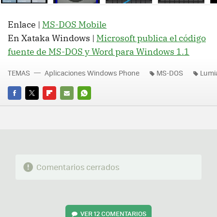
Ne
Enlace |
MS-DOS Mobile
En Xataka Windows |
Microsoft publica el código
fuente de MS-DOS y Word para Windows 1.1
TEMAS
Aplicaciones Windows Phone
MS-DOS
Lumi
FACEBOOK
TWITTER
FLIPBOARD
E-
WHATSAPP
MAIL
Comentarios cerrados
VER
12 COMENTARIOS