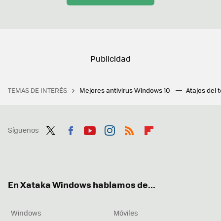
TEMAS DE INTERÉS
Mejores antivirus Windows 10
Atajos del 
Síguenos
Twit
Fac
You
Inst
RSS
Flip
ter
ebo
tub
agr
boa
ok
e
am
rd
En Xataka Windows hablamos de...
Windows
Móviles