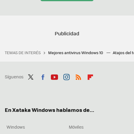
TEMAS DE INTERÉS
Mejores antivirus Windows 10
Atajos del 
Síguenos
Twit
Fac
You
Inst
RSS
Flip
ter
ebo
tub
agr
boa
ok
e
am
rd
En Xataka Windows hablamos de...
Windows
Móviles