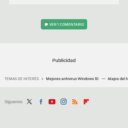
VER
1 COMENTARIO
TEMAS DE INTERÉS
Mejores antivirus Windows 10
Atajos del 
Síguenos
Twit
Fac
You
Inst
RSS
Flip
ter
ebo
tub
agr
boa