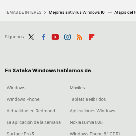
TEMAS DE INTERÉS
Mejores antivirus Windows 10
Atajos del 
Síguenos
Twit
Fac
You
Inst
RSS
Flip
ter
ebo
tub
agr
boa
ok
e
am
rd
En Xataka Windows hablamos de...
Windows
Móviles
Windows Phone
Tablets e Híbridos
Actualidad en Redmond
Aplicaciones Windows
La aplicación de la semana
Nokia Lumia 925
Surface Pro 3
Windows Phone 8.1 GDR1