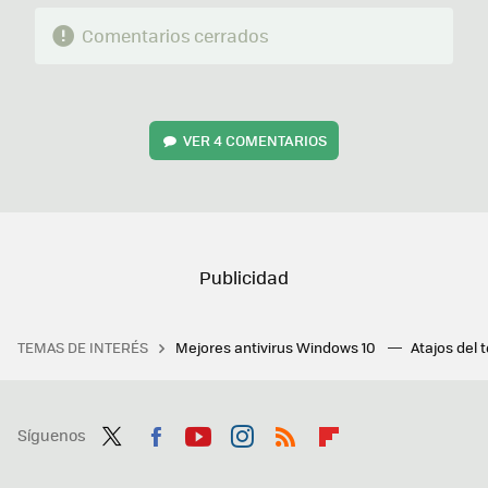
Comentarios cerrados
VER
4 COMENTARIOS
TEMAS DE INTERÉS
Mejores antivirus Windows 10
Atajos del 
Síguenos
Twit
Fac
You
Inst
RSS
Flip