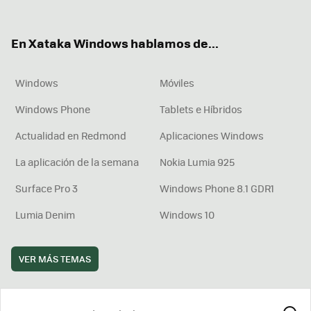
ter
ebo
tub
agr
boa
ok
e
am
rd
En Xataka Windows hablamos de...
Windows
Móviles
Windows Phone
Tablets e Híbridos
Actualidad en Redmond
Aplicaciones Windows
La aplicación de la semana
Nokia Lumia 925
Surface Pro 3
Windows Phone 8.1 GDR1
Lumia Denim
Windows 10
VER MÁS TEMAS