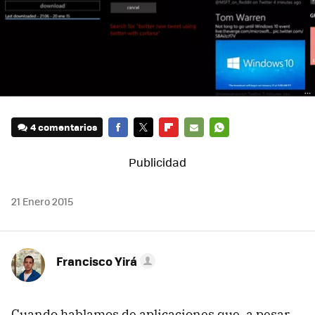
4 comentarios
FACEBOOK
TWITTER
FLIPBOARD
E-
WHATSAPP
MAIL
21 Enero 2015
Francisco Yirá
Cuando hablamos de aplicaciones que, a pesar