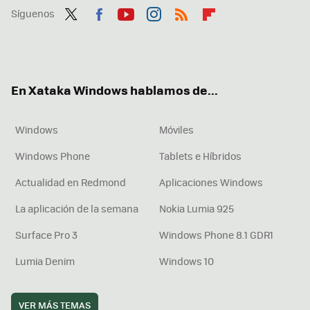
Síguenos
Twit
Fac
You
Inst
RSS
Flip
ter
ebo
tub
agr
boa
ok
e
am
rd
En Xataka Windows hablamos de...
Windows
Móviles
Windows Phone
Tablets e Híbridos
Actualidad en Redmond
Aplicaciones Windows
La aplicación de la semana
Nokia Lumia 925
Surface Pro 3
Windows Phone 8.1 GDR1
Lumia Denim
Windows 10
VER MÁS TEMAS