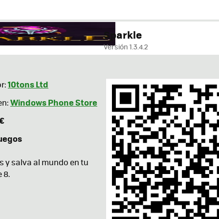
Sparkle
Versión 1.3.4.2
10tons Ltd
r:
Windows Phone Store
en:
 €
uegos
 y salva al mundo en tu
 8.