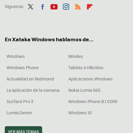
Síguenos
Twit
Fac
You
Inst
RSS
Flip
ter
ebo
tub
agr
boa
ok
e
am
rd
En Xataka Windows hablamos de...
Windows
Móviles
Windows Phone
Tablets e Híbridos
Actualidad en Redmond
Aplicaciones Windows
La aplicación de la semana
Nokia Lumia 925
Surface Pro 3
Windows Phone 8.1 GDR1
Lumia Denim
Windows 10
VER MÁS TEMAS