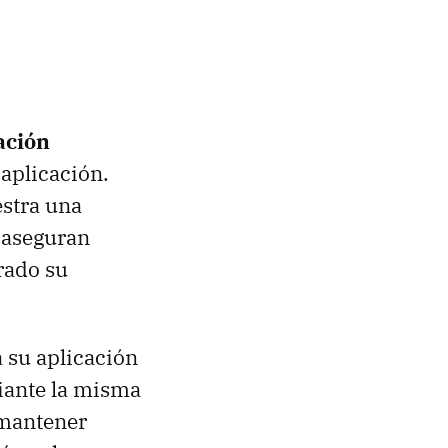
ación
 aplicación.
stra una
 aseguran
rado su
 su aplicación
iante la misma
 mantener