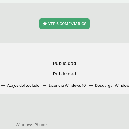
VER
6 COMENTARIOS
Atajos del teclado
Licencia Windows 10
Descargar Window
ué tarjeta gráfica tengo
Fórmulas Excel
DirectX
Fondos W
OneDrive
Nuevos Surface
..
Windows Phone