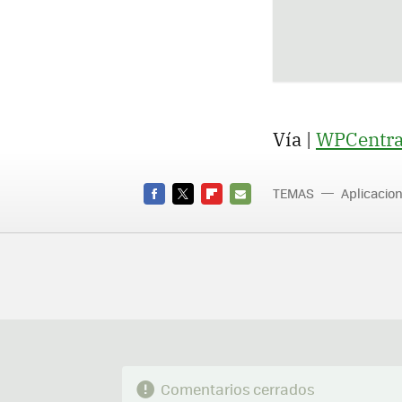
Vía |
WPCentra
TEMAS
Aplicacio
Viber
FACEBOOK
TWITTER
FLIPBOARD
E-
MAIL
Comentarios cerrados