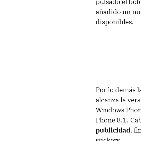
pulsado el bot
añadido un nu
disponibles.
Por lo demás l
alcanza la ver
Windows Phone
Phone 8.1. Ca
publicidad
, f
stickers.