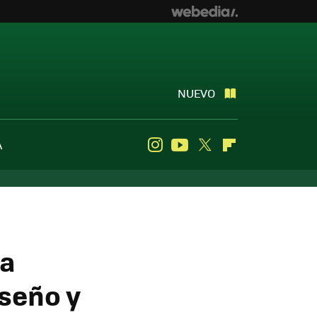
NUEVO
A
Instagram
Youtube
Twitter
Flipboard
ra
seño y