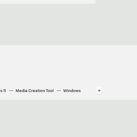
s 11
Media Creation Tool
Windows
indows
WhatsApp para ordenador