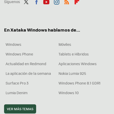
Síguenos
Twit
Fac
You
Inst
RSS
Flip
ter
ebo
tub
agr
boa
ok
e
am
rd
En Xataka Windows hablamos de...
Windows
Móviles
Windows Phone
Tablets e Híbridos
Actualidad en Redmond
Aplicaciones Windows
La aplicación de la semana
Nokia Lumia 925
Surface Pro 3
Windows Phone 8.1 GDR1
Lumia Denim
Windows 10
VER MÁS TEMAS