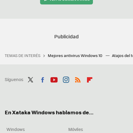
TEMAS DE INTERÉS
Mejores antivirus Windows 10
Atajos del 
Síguenos
Twit
Fac
You
Inst
RSS
Flip
ter
ebo
tub
agr
boa
ok
e
am
rd
En Xataka Windows hablamos de...
Windows
Móviles