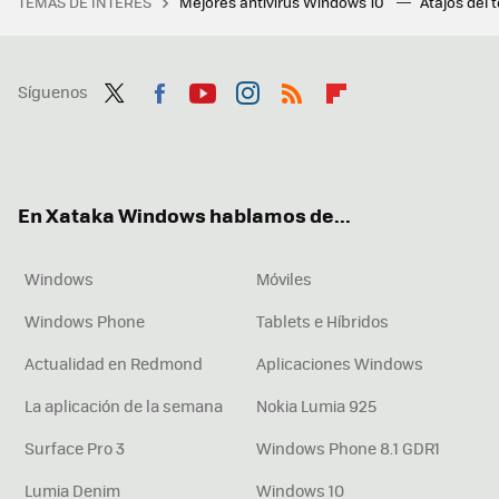
TEMAS DE INTERÉS
Mejores antivirus Windows 10
Atajos del 
Síguenos
Twit
Fac
You
Inst
RSS
Flip
ter
ebo
tub
agr
boa
ok
e
am
rd
En Xataka Windows hablamos de...
Windows
Móviles
Windows Phone
Tablets e Híbridos
Actualidad en Redmond
Aplicaciones Windows
La aplicación de la semana
Nokia Lumia 925
Surface Pro 3
Windows Phone 8.1 GDR1
Lumia Denim
Windows 10