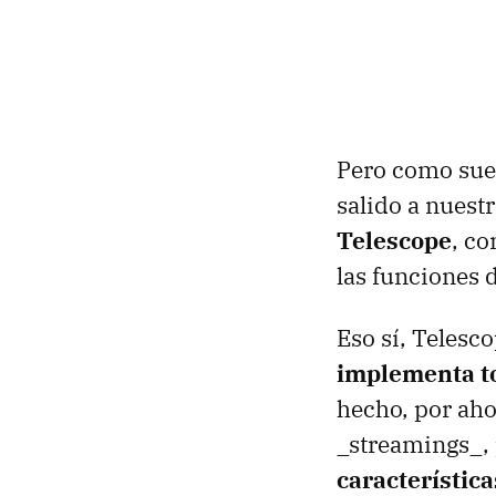
Pero como suel
salido a nuest
Telescope
, c
las funciones 
Eso sí, Telesc
implementa to
hecho, por aho
_streamings_, 
característica