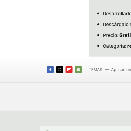
Desarrollado
Descárgalo 
Grati
Precio:
r
Categoría:
TEMAS
Aplicacio
Streamin
FACEBOOK
TWITTER
FLIPBOARD
E-
MAIL