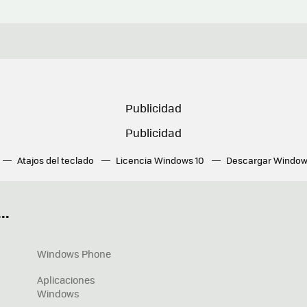
Atajos del teclado
Licencia Windows 10
Descargar Window
ué tarjeta gráfica tengo
Fórmulas Excel
DirectX
Fondos W
OneDrive
Nuevos Surface
..
Windows Phone
Aplicaciones
Windows