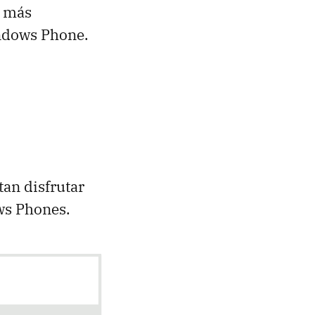
o más
indows Phone.
an disfrutar
ws Phones.