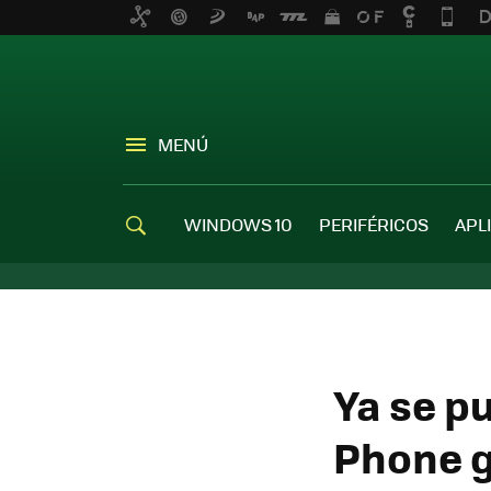
MENÚ
WINDOWS 10
PERIFÉRICOS
APL
Ya se p
Phone g