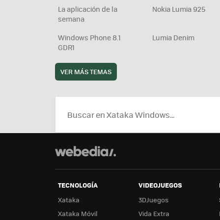
La aplicación de la
Nokia Lumia 925
semana
Windows Phone 8.1
Lumia Denim
GDR1
VER MÁS TEMAS
TECNOLOGÍA
VIDEOJUEGOS
Xataka
3DJuegos
Xataka Móvil
Vida Extra