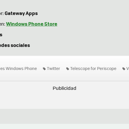
Gateway Apps
r:
Windows Phone Store
en:
s
edes sociales
nes Windows Phone
Twitter
Telescope for Periscope
V
g