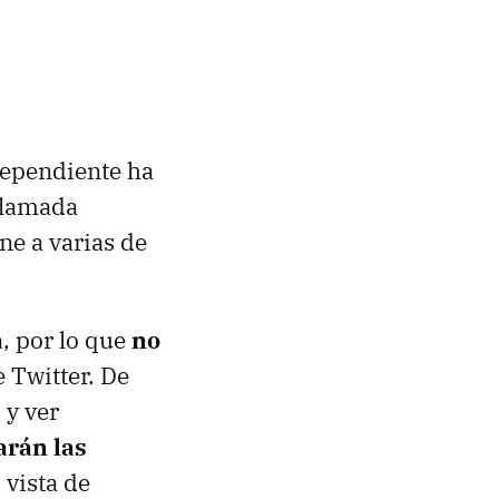
dependiente ha
 llamada
e a varias de
a
, por lo que
no
e Twitter. De
 y ver
arán las
 vista de