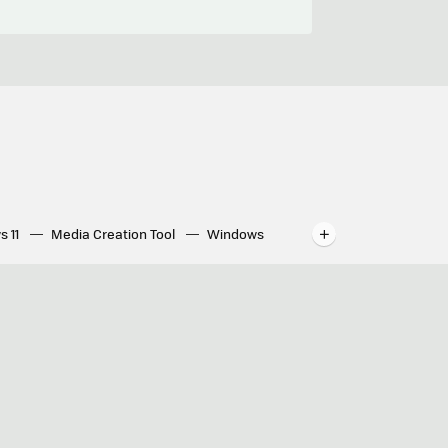
s 11
Media Creation Tool
Windows
indows
WhatsApp para ordenador