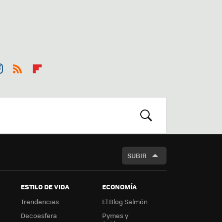
st
RSS
Flip
r
boa
m
rd
BUSCAR
SUBIR
ESTILO DE VIDA
ECONOMÍA
Trendencias
El Blog Salmón
Decoesfera
Pymes y