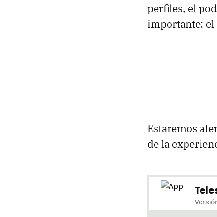
perfiles, el po
importante: el
Estaremos ate
de la experie
Tele
Versió