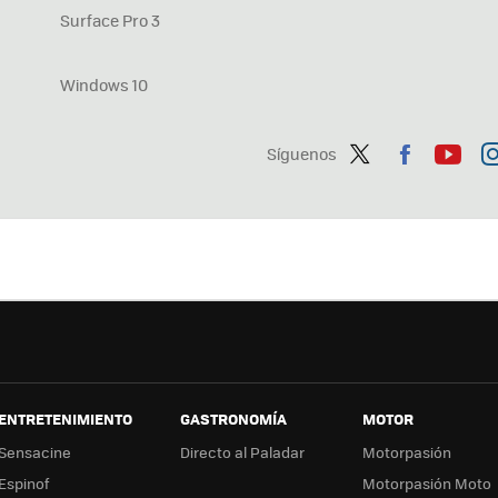
Surface Pro 3
Windows 10
Síguenos
Twit
Fac
You
In
ter
ebo
tub
ag
ok
e
a
ENTRETENIMIENTO
GASTRONOMÍA
MOTOR
Sensacine
Directo al Paladar
Motorpasión
Espinof
Motorpasión Moto