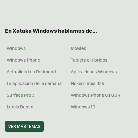
Twit
Fac
You
Inst
RSS
Flip
ter
ebo
tub
agr
boa
ok
e
am
rd
En Xataka Windows hablamos de...
Windows
Móviles
Windows Phone
Tablets e Híbridos
Actualidad en Redmond
Aplicaciones Windows
La aplicación de la semana
Nokia Lumia 925
Surface Pro 3
Windows Phone 8.1 GDR1
Lumia Denim
Windows 10
VER MÁS TEMAS