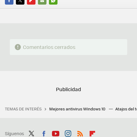
FACEBOOK
TWITTER
FLIPBOARD
E-
WHATSAPP
MAIL
Comentarios cerrados
TEMAS DE INTERÉS
Mejores antivirus Windows 10
Atajos del 
Síguenos