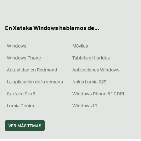
Twit
Fac
You
Inst
RSS
Flip
ter
ebo
tub
agr
boa
ok
e
am
rd
En Xataka Windows hablamos de...
Windows
Móviles
Windows Phone
Tablets e Híbridos
Actualidad en Redmond
Aplicaciones Windows
La aplicación de la semana
Nokia Lumia 925
Surface Pro 3
Windows Phone 8.1 GDR1
Lumia Denim
Windows 10
VER MÁS TEMAS