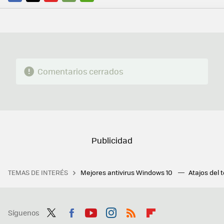
FACEBOOK
TWITTER
FLIPBOARD
E-
WHATSAPP
MAIL
Comentarios cerrados
TEMAS DE INTERÉS
Mejores antivirus Windows 10
Atajos del 
Síguenos