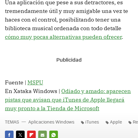
Una aplicación que pese a sus detractores, es
tremendamente útil y muy amigable una vez te
haces con el control, posibilitando tener una
biblioteca musical ordenada con todo detalle
cómo muy pocas alternativas pueden ofrecer
.
Fuente |
MSPU
En Xataka Windows |
Odiado y amado: aparecen
pistas que avisan que iTunes de Apple llegará
muy pronto a la Tienda de Microsoft
TEMAS
Aplicaciones Windows
iTunes
Apple
Re