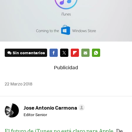
Sin comentarios
FACEBOOK
TWITTER
FLIPBOARD
E-
WHATSAPP
MAIL
22 Marzo 2018
Jose Antonio Carmona
Editor Senior
El futuro de iTunes no está claro para Apple
. De