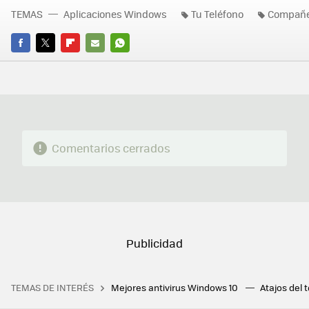
TEMAS
Aplicaciones Windows
Tu Teléfono
Compañer
FACEBOOK
TWITTER
FLIPBOARD
E-
WHATSAPP
MAIL
Comentarios cerrados
TEMAS DE INTERÉS
Mejores antivirus Windows 10
Atajos del 