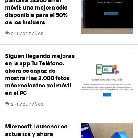
móvil: una mejora sólo
disponible para el 50%
de los insiders
COMENTARIOS
2
HACE 7 AÑOS
Siguen llegando mejoras
en la app Tu Teléfono:
ahora es capaz de
mostrar las 2.000 fotos
más recientes del móvil
en el PC
COMENTARIOS
2
HACE 7 AÑOS
Microsoft Launcher se
actualiza y ahora