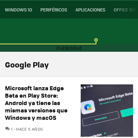
WINDOWS 10
PERIFÉRICOS
APLICACIONES
OFFICE 365
Google Play
Microsoft lanza Edge
Beta en Play Store:
Android ya tiene las
mismas versiones que
Windows y macOS
COMENTARIOS
1
HACE 5 AÑOS