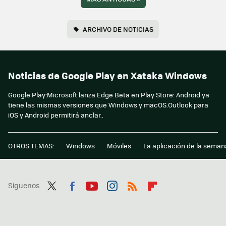
ARCHIVO DE NOTICIAS
Noticias de Google Play en Xataka Windows
Google Play:Microsoft lanza Edge Beta en Play Store: Android ya
tiene las mismas versiones que Windows y macOS.Outlook para
iOS y Android permitirá anclar..
OTROS TEMAS:
Windows
Móviles
La aplicación de la seman
Síguenos
Twit
Fac
You
Inst
RSS
Flip
ter
ebo
tub
agr
boa