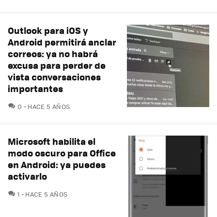
Outlook para iOS y
Android permitirá anclar
correos: ya no habrá
excusa para perder de
vista conversaciones
importantes
COMENTARIOS
0
HACE 5 AÑOS
Microsoft habilita el
modo oscuro para Office
en Android: ya puedes
activarlo
COMENTARIOS
1
HACE 5 AÑOS