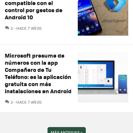
compatible con el
control por gestos de
Android 10
COMENTARIOS
2
HACE 7 AÑOS
Microsoft presume de
números con la app
Compañero de Tu
Teléfono: es la aplicación
gratuita con más
instalaciones en Android
COMENTARIOS
2
HACE 7 AÑOS
MÁS ANTIGUAS
»