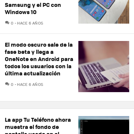
Samsung y el PC con
Windows 10
COMENTARIOS
0
HACE 6 AÑOS
El modo oscuro sale de la
fase beta y llega a
OneNote en Android para
todos los usuarios con la
última actualización
COMENTARIOS
0
HACE 6 AÑOS
La app Tu Teléfono ahora
muestra el fondo de
pantalla usado en el