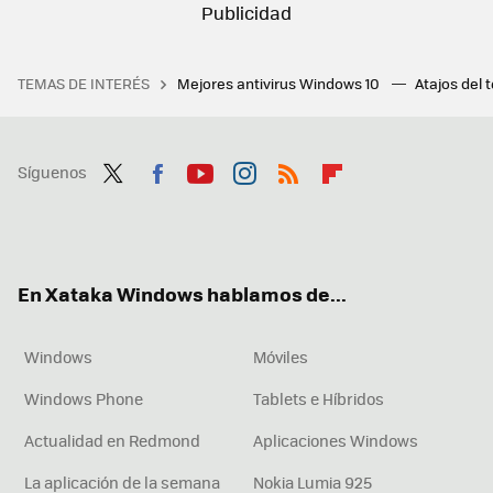
TEMAS DE INTERÉS
Mejores antivirus Windows 10
Atajos del 
Síguenos
Twit
Fac
You
Inst
RSS
Flip
ter
ebo
tub
agr
boa
ok
e
am
rd
En Xataka Windows hablamos de...
Windows
Móviles
Windows Phone
Tablets e Híbridos
Actualidad en Redmond
Aplicaciones Windows
La aplicación de la semana
Nokia Lumia 925