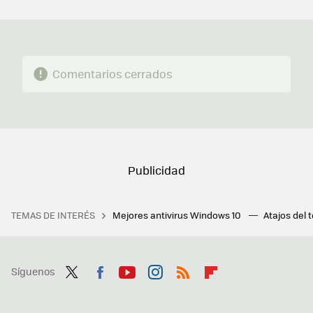
MAIL
Comentarios cerrados
TEMAS DE INTERÉS
Mejores antivirus Windows 10
Atajos del 
Síguenos
Twit
Fac
You
Inst
RSS
Flip