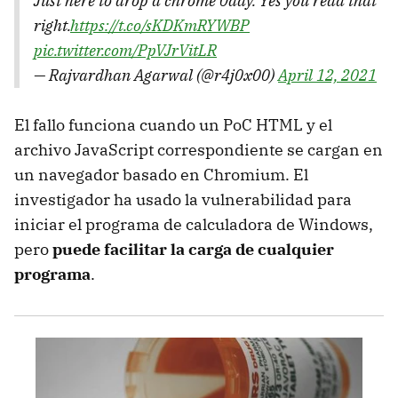
Just here to drop a chrome 0day. Yes you read that
right.
https://t.co/sKDKmRYWBP
pic.twitter.com/PpVJrVitLR
— Rajvardhan Agarwal (@r4j0x00)
April 12, 2021
El fallo funciona cuando un PoC HTML y el
archivo JavaScript correspondiente se cargan en
un navegador basado en Chromium. El
investigador ha usado la vulnerabilidad para
iniciar el programa de calculadora de Windows,
pero
puede facilitar la carga de cualquier
programa
.