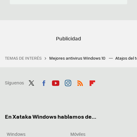
TEMAS DE INTERÉS
Mejores antivirus Windows 10
Atajos del 
Síguenos
Twit
Fac
You
Inst
RSS
Flip
ter
ebo
tub
agr
boa
ok
e
am
rd
En Xataka Windows hablamos de...
Windows
Móviles