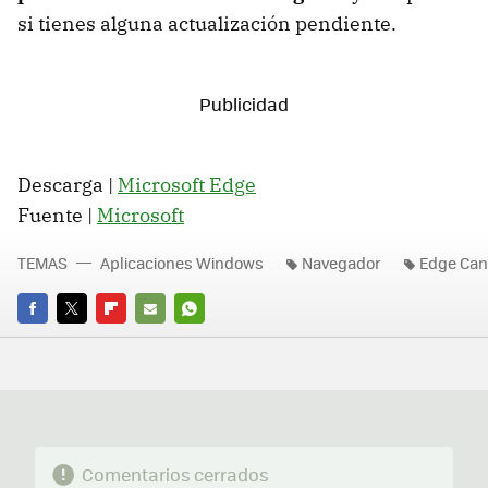
si tienes alguna actualización pendiente.
Descarga |
Microsoft Edge
Fuente |
Microsoft
TEMAS
Aplicaciones Windows
Navegador
Edge Can
FACEBOOK
TWITTER
FLIPBOARD
E-
WHATSAPP
MAIL
Comentarios cerrados