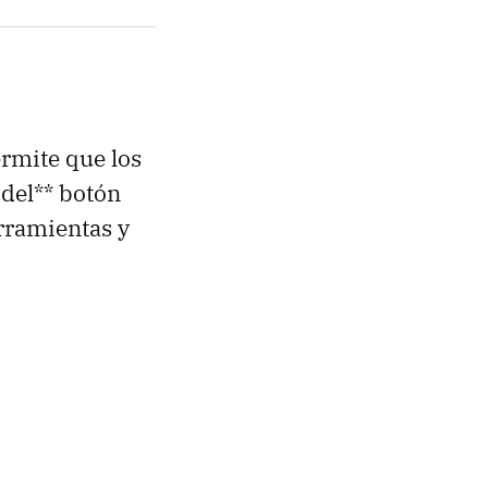
ermite que los
 del** botón
erramientas y