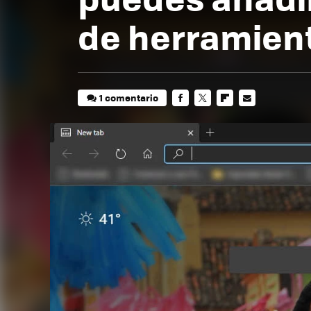
de herramien
1 comentario
FACEBOOK
TWITTER
FLIPBOARD
E-
MAIL