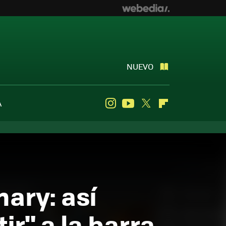
NUEVO
A
Instagram
Youtube
Twitter
Flipboard
nary: así
r" a la barra