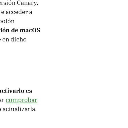
ersión Canary,
te acceder a
 botón
sión de macOS
e en dicho
activarlo es
ar
comprobar
 actualizarla.