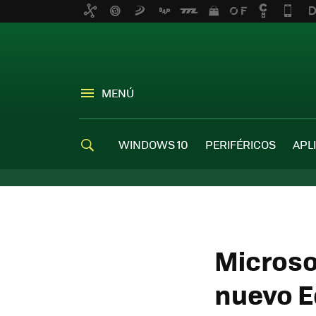
MENÚ
WINDOWS 10
PERIFÉRICOS
APL
Microso
nuevo E