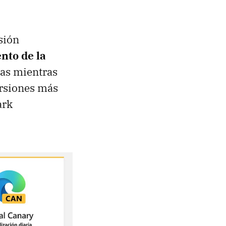
sión
nto de la
bas mientras
ersiones más
ark