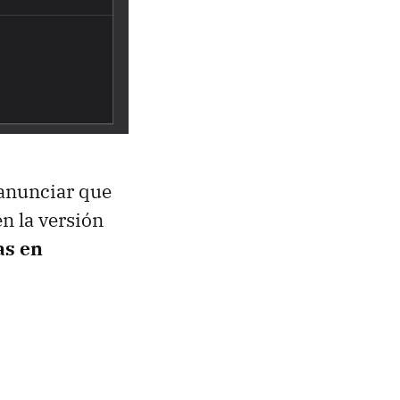
anunciar que
en la versión
as en