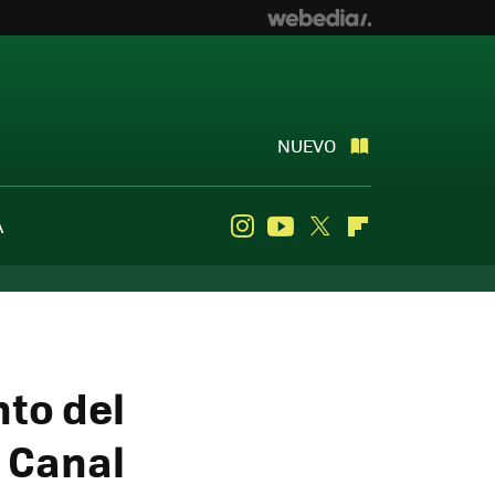
NUEVO
A
Instagram
Youtube
Twitter
Flipboard
to del
l Canal