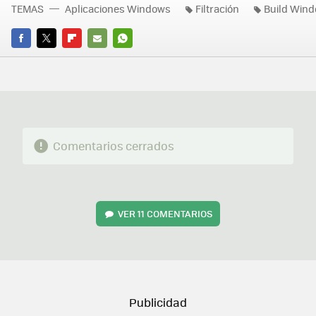
TEMAS
Aplicaciones Windows
Filtración
Build Win
FACEBOOK
TWITTER
FLIPBOARD
E-
WHATSAPP
MAIL
Comentarios cerrados
VER
11 COMENTARIOS