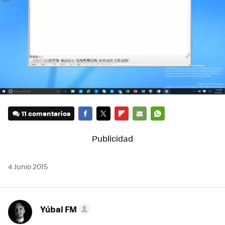
11 comentarios
FACEBOOK
TWITTER
FLIPBOARD
E-
WHATSAPP
MAIL
4 Junio 2015
Yúbal FM