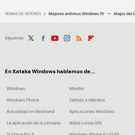
TEMAS DE INTERÉS
Mejores antivirus Windows 10
Atajos del 
Síguenos
Twit
Fac
You
Inst
RSS
Flip
ter
ebo
tub
agr
boa
ok
e
am
rd
En Xataka Windows hablamos de...
Windows
Móviles
Windows Phone
Tablets e Híbridos
Actualidad en Redmond
Aplicaciones Windows
La aplicación de la semana
Nokia Lumia 925
Surface Pro 3
Windows Phone 8.1 GDR1