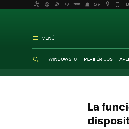
MENÚ
WINDOWS 10
PERIFÉRICOS
APL
La funci
disposit