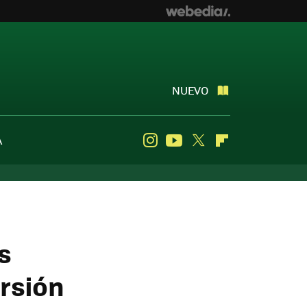
NUEVO
A
Instagram
Youtube
Twitter
Flipboard
s
ersión