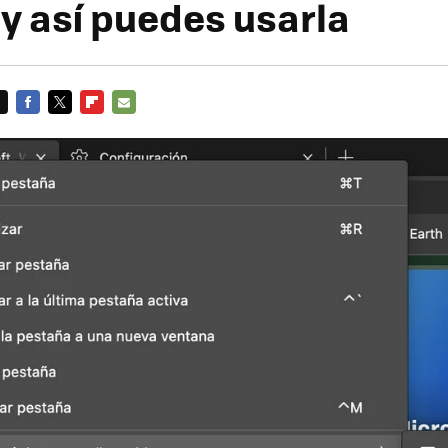
 y así puedes usarla
FACEBOOK
TWITTER
FLIPBOARD
E-
MAIL