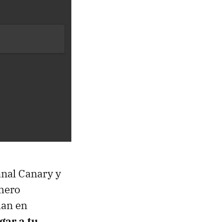
anal Canary y
úmero
man en
gar a tu