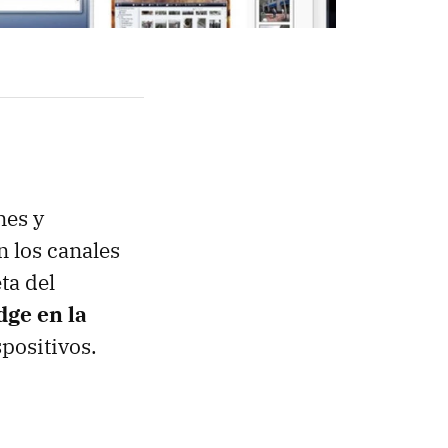
nes y
n los canales
ta del
dge en la
spositivos.