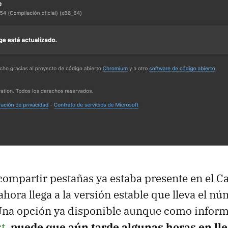
compartir pestañas ya estaba presente en el C
hora llega a la versión estable que lleva el n
Una opción ya disponible aunque como infor
t
,
puede que aún tarde algunas horas en lle