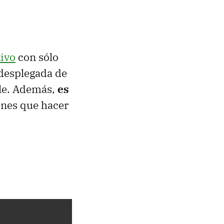
tivo
con sólo
 desplegada de
ble. Además,
es
ienes que hacer